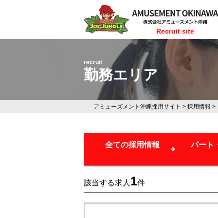
Recruit site
recruit
勤務エリア
アミューズメント沖縄採用サイト
>
採用情報
>
全ての採用情報
パート
1
該当する求人
件