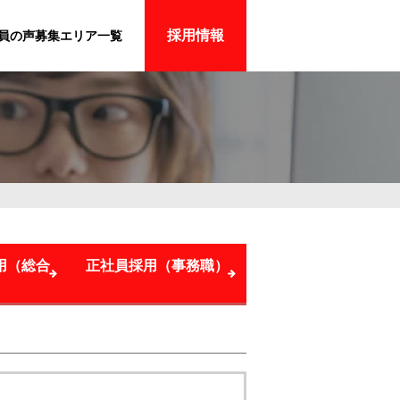
採用情報
員の声
募集エリア一覧
用（総合
正社員採用（事務職）