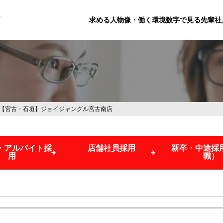
求める人物像・働く環境
数字で見る
先輩社
【宮古・石垣】ジョイジャングル宮古南店
・アルバイト採
店舗社員採用
新卒・中途採
用
職）