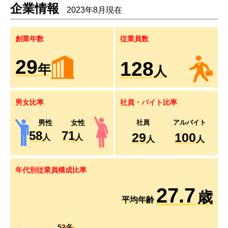
企業情報
2023年8月現在
創業年数
従業員数
35
156
年
人
男女比率
社員・バイト比率
男性
女性
社員
アルバイト
70
86
35
121
人
人
人
人
年代別従業員構成比率
27.7
歳
平均年齢