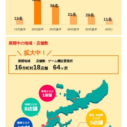
展開中の地域・店舗数
＼ 拡大中！／
展開地域
店舗数
ゲーム機設置箇所
16
18
64
市町村
店舗
ヶ所