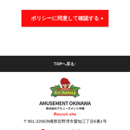
当社は、お客様の個人情報を正確かつ最新の状
態に保ち、個人情報へのセキュリティシステム
の維持・管理体制の整備・社員教育の徹底等の
必要な措置を講じ、安全対策を実施し個人情報
の厳重な管理を行います。
3.個人情報の利用
当社がお客様の個人情報を利用するにあたって
TOPへ戻る↑
は、利用目的の範囲内でのみ利用し、それ以外
では利用いたしません。
4.第三者提供の制限
当社は、法令による場合を除き、お客様の個人
情報を第三者に提供いたしません。
Recruit site
〒901-2206沖縄県宜野湾市愛知三丁目6番1号
5.法令、規範の遵守と見直し