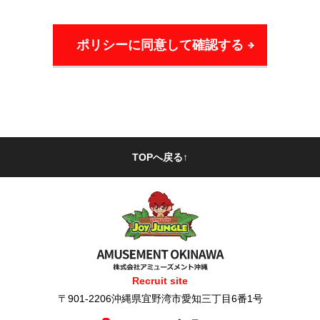
当社は、お客様の個人情報を正確かつ最新の状
態に保ち、個人情報へのセキュリティシステム
の維持・管理体制の整備・社員教育の徹底等の
必要な措置を講じ、安全対策を実施し個人情報
の厳重な管理を行います。
3.個人情報の利用
当社がお客様の個人情報を利用するにあたって
TOPへ戻る↑
は、利用目的の範囲内でのみ利用し、それ以外
では利用いたしません。
4.第三者提供の制限
当社は、法令による場合を除き、お客様の個人
情報を第三者に提供いたしません。
Recruit site
〒901-2206沖縄県宜野湾市愛知三丁目6番1号
5.法令、規範の遵守と見直し